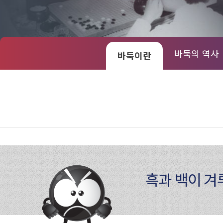
바둑의 역사
바둑이란
흑과 백이 겨