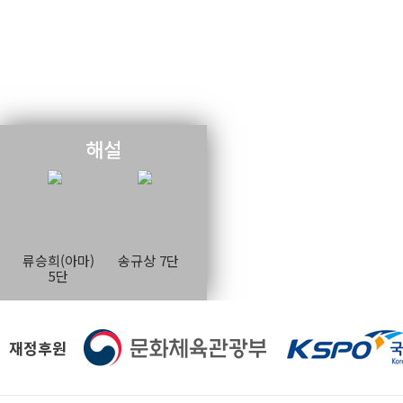
해설
류승희(아마)
송규상 7단
5단
재정후원