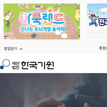
통합
팝업닫기