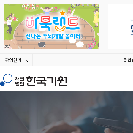
통합
팝업닫기