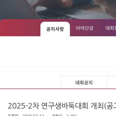
아마단급
대회
공지사항
대회공지
2025-2차 연구생바둑대회 개최(공고)