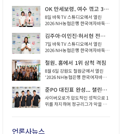
바둑리그 9라운드 4경기에서 부광
OK 만세보령, 여수 꺾고 3연패 탈출
시린메드가 영천 명품와인을 3-0으
로 완파하며 값진 승리를 거뒀다.
8일 바둑TV 스튜디오에서 열린
2026 NH농협은행 한국여자바둑리
그 9라운드 3경기에서 OK 만세보령
김주아·이민진·허서현 전원 승리… 평택, 부안 꺾고 5연승
이 여수 세계섬박람회에 2-1로 승리
하며 3연패 사슬을 끊었다. 경기 전
7일 바둑TV 스튜디오에서 열린
까지 두 팀은 나란히 3연패의 늪에
2026 NH농협은행 한국여자바둑리
빠지며 반등이 절실하던 상황. 특히
그 9라운드 2경기에서 평택 브레인
여수의 조승아(2승 6패)와 보령의
철원, 홈에서 1위 삼척 격침
시티산단이 부안 붉은노을을 3-0로
김다영(1승 6패) 이 부진을 겪는 가
꺾고 단독 3위에 이름을 올렸다. 경
8월 6일 강원도 철원군에서 열린
운데, 어느 팀 에이스가 먼저 연패를
기 전까지 두 팀은 나란히 5승 3패를
'2026 NH농협은행 한국여자바둑
끊고 팀을 구해낼 수 있을지 관심을
기록하며 부안 붉은노을이 3위, 평
리그' 정규리그 9라운드 1경기(철원
모았다.
택 브레인시티가 4위에 자리해 치열
준PO 대진표 완성... 챌린지 바둑리그 정규리그 종료
투어)에서 홈팀 철원한탄강 주상절
한 순위 다툼을 예고했다. 전반기 두
리길이 H2 DREAM 삼척을 2-1로
사이버오로가 압도적인 성적으로 1
팀의 맞대결에서는 평택의 외국인
제압했다. 리그 1, 2위가 맞붙어 '미
위를 차지하며 정규리그가 막을 내
선수 우이밍이 부안의 에이스 오유
리 보는 결승전'으로 이목을 끈 이번
린 가운데, 포스트시즌에 나설 상위
진을 꺾는 활약에 힘입어 평택이 2-
승부에서 승리한 철원은 선두 삼척
권 팀의 순위가 모두 확정됐다. 8월
1로 승리한 바 있다. 그러나 리턴매
과 팀 승수에서 동률을 이루며 본격
5일 오전 10시 한국기원 대회장에서
치에서 우이밍이 결장하며 평택의
적인 1위 탈환을 예고했다.
언론사뉴스
열린 '2026 STIC CUP 챌린지 바둑
전력 누수가 우려됐으나, 선수단 전