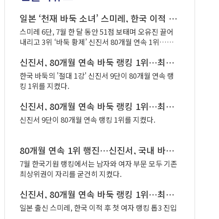
리그' 14라운드에서 사이버오로, 대
원이 활약하며 오히려 3-0 완봉승을
주가 한국바둑중고등학교와 소소회
일궈냈다.
일본 ‘천재 바둑 소녀’ 스미레, 한국 이적 후 첫 여자 랭킹 ‘톱3’ 진입
에 승리하며 각각 1위와 2위 자리를
스미레 6단, 7월 한 달 동안 51점 보태며 오유진 끌어
지켰다. 빙상원류도시 춘천은 맥아
내리고 3위 ‘바둑 황제’ 신진서 80개월 연속 1위…농
더장군을 2-1로 제압하고 3위로 포
심배 대표 안성준 5위 도약
스트시즌에 진출했으며, 한국 여성
신진서, 80개월 연속 바둑 랭킹 1위…최정, 2개월 연속 여자 1위 지켜
바둑연맹이 진남토건에 승리하며
유종의 미를 거두고 정규리그를 마
한국 바둑의 '절대 1강' 신진서 9단이 80개월 연속 랭
무리했다.
킹 1위를 지켰다.
신진서, 80개월 연속 바둑 랭킹 1위…최정, 2개월 연속 '여자 1위'
신진서 9단이 80개월 연속 랭킹 1위를 지켰다.
80개월 연속 1위 행진…신진서, 국내 바둑 랭킹 또 정상
7월 한국기원 랭킹에서는 남자와 여자 부문 모두 기존
최상위권이 자리를 굳건히 지켰다.
신진서, 80개월 연속 바둑 랭킹 1위…최정, 2개월 연속 여자 1위
일본 출신 스미레, 한국 이적 후 첫 여자 랭킹 톱3 진입