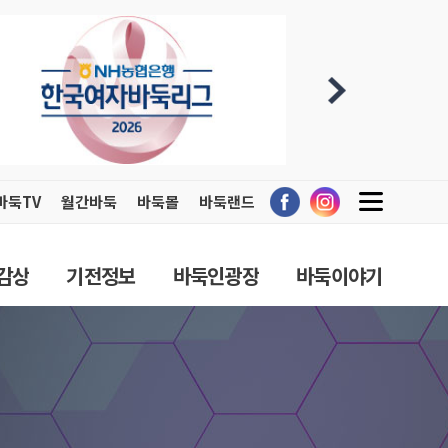
바둑TV
월간바둑
바둑몰
바둑랜드
감상
기전정보
바둑인광장
바둑이야기