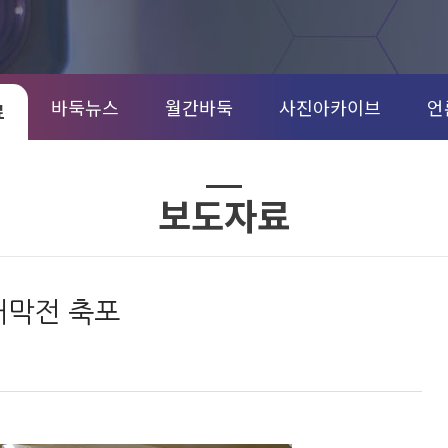
바둑뉴스
월간바둑
사진아카이브
언
료
보도자료
개막전 축포