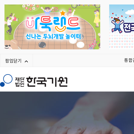
통합
팝업닫기