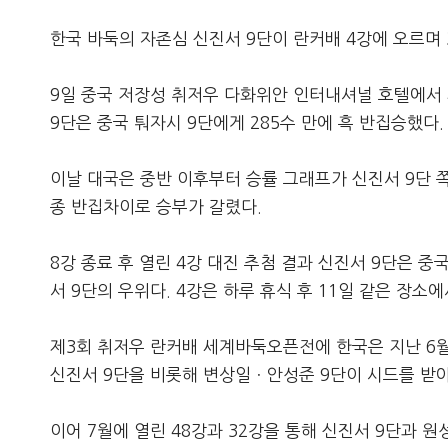
한국 바둑의 자존심 신진서 9단이 란커배 4강에 오르며 
9일 중국 저장성 취저우 다화위안 인터내셔널 호텔에서
9단은 중국 퉈자시 9단에게 285수 만에 흑 반집승했다.
이날 대국은 중반 이후부터 승률 그래프가 신진서 9단 
종 반집차이로 승부가 갈렸다.
8강 종료 후 열린 4강 대진 추첨 결과 신진서 9단은 중
서 9단의 우위다. 4강은 하루 휴식 후 11일 같은 장소에
제3회 취저우 란커배 세계바둑오픈전에 한국은 지난 6월
신진서 9단을 비롯해 변상일ㆍ안성준 9단이 시드를 받아
이어 7월에 열린 48강과 32강을 통해 신진서 9단과 원