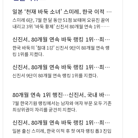
빙상원류도시 춘천은 각각 진남토
스트시즌에 진출했으며, 한국 여성
건과 바둑중고에게 승리를 챙기며
일본 ‘천재 바둑 소녀’ 스미레, 한국 이적 후 첫 여자 랭킹 ‘톱3’ 진입
바둑연맹이 진남토건에 승리하며
막판 2-4위 경쟁이 더욱 치열해질
유종의 미를 거두고 정규리그를 마
스미레 6단, 7월 한 달 동안 51점 보태며 오유진 끌어
전망. 반면 맥아더장군은 여성연맹
무리했다.
내리고 3위 ‘바둑 황제’ 신진서 80개월 연속 1위…농
에게 당한 전반기 패배를 설욕하며
심배 대표 안성준 5위 도약
5위에 이름을 올렸다.
신진서, 80개월 연속 바둑 랭킹 1위…최정, 2개월 연속 여자 1위 지켜
한국 바둑의 '절대 1강' 신진서 9단이 80개월 연속 랭
킹 1위를 지켰다.
신진서, 80개월 연속 바둑 랭킹 1위…최정, 2개월 연속 '여자 1위'
신진서 9단이 80개월 연속 랭킹 1위를 지켰다.
80개월 연속 1위 행진…신진서, 국내 바둑 랭킹 또 정상
7월 한국기원 랭킹에서는 남자와 여자 부문 모두 기존
최상위권이 자리를 굳건히 지켰다.
신진서, 80개월 연속 바둑 랭킹 1위…최정, 2개월 연속 여자 1위
일본 출신 스미레, 한국 이적 후 첫 여자 랭킹 톱3 진입